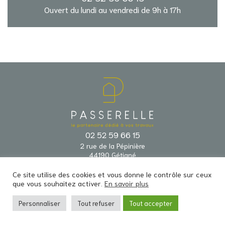
Ouvert du lundi au vendredi de 9h à 17h
02 52 59 66 15
2 rue de la Pépinière
44190 Gétigné
Ce site utilise des cookies et vous donne le contrôle sur ceux
que vous souhaitez activer.
En savoir plus
Ce site est protégé par le reCAPTCHA Google.
Politique de confidentialité
et
conditions d'utilisations
.
Personnaliser
Tout refuser
Tout accepter
© 2026 - Passerelle -
Agence Zoan Conseil Graphique & Web