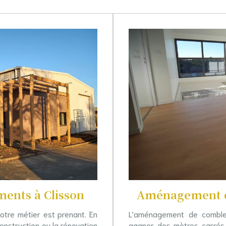
ments à Clisson
Aménagement d
otre métier est prenant. En
L’aménagement de combles
construction ou la rénovation
gagner des mètres carrés 