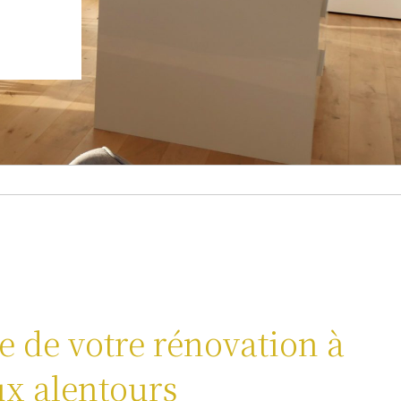
te de votre rénovation à
ux alentours